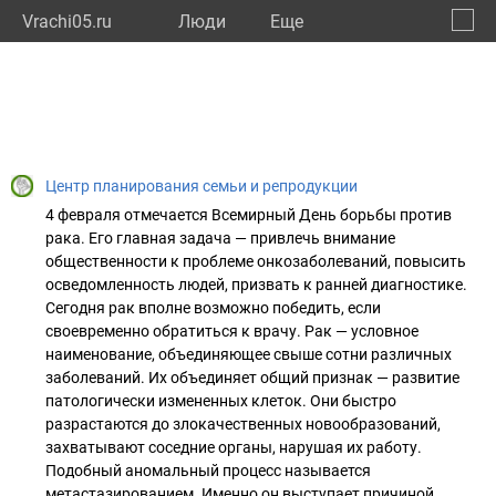
Vrachi05.ru
Люди
Eще
🔔
Респу
🔍
Центр планирования семьи и репродукции
4 февраля отмечается Всемирный День борьбы против
рака. Его главная задача — привлечь внимание
общественности к проблеме онкозаболеваний, повысить
осведомленность людей, призвать к ранней диагностике.
Сегодня рак вполне возможно победить, если
своевременно обратиться к врачу. Рак — условное
наименование, объединяющее свыше сотни различных
заболеваний. Их объединяет общий признак — развитие
патологически измененных клеток. Они быстро
разрастаются до злокачественных новообразований,
захватывают соседние органы, нарушая их работу.
Подобный аномальный процесс называется
метастазированием. Именно он выступает причиной