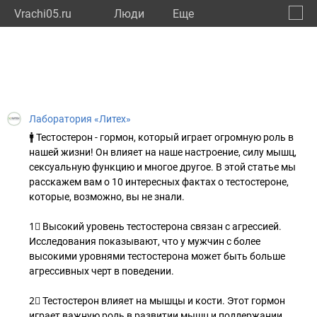
Vrachi05.ru
Люди
Eще
🔔
Респу
🔍
Лаборатория «Литех»
🚹 Тестостерон - гормон, который играет огромную роль в
нашей жизни! Он влияет на наше настроение, силу мышц,
сексуальную функцию и многое другое. В этой статье мы
расскажем вам о 10 интересных фактах о тестостероне,
которые, возможно, вы не знали.
1⃣ Высокий уровень тестостерона связан с агрессией.
Исследования показывают, что у мужчин с более
высокими уровнями тестостерона может быть больше
агрессивных черт в поведении.
2⃣ Тестостерон влияет на мышцы и кости. Этот гормон
играет важную роль в развитии мышц и поддержании