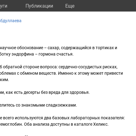
уги
Публикации
Eще
Абдуллаева
 научное обоснование – сахар, содержащийся в тортиках и
отку эндорфина – гормона счастья.
б обратной стороне вопроса: сердечно-сосудистых рисках,
облемах с обменом веществ. Именно к этому может привести
дким.
и, как есть десерты без вреда для здоровья.
делитесь со знакомыми сладкоежками.
ще всего используются два базовых лабораторных показателя:
емоглобин. Оба анализа доступны в каталоге Хеликс.