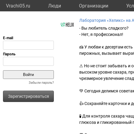
Vrachi05.ru
Люди
Организации
Усл
Лаборатория «Хеликс» на 
- Вы любитель сладкого?
- Нет, я профессионал!
🍰 У любви к десертам есть
пирожных, вызывает выраб
⚠ Но не стоит забывать и о
высоком уровне сахара, пр
чрезмерное увлечение сла
Забыли пароль?
💚 Сегодня делимся советам
Зарегистрироваться
👍 Сохраняйте карточки и 
🧪 Для контроля сахара ча
глюкоза и гликированный г