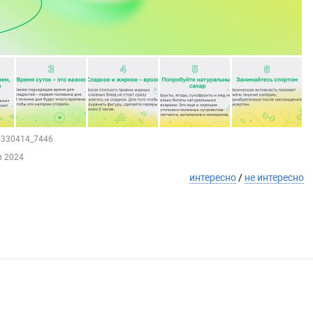
29330414_7446
в 2024
интересно
/
не интересно