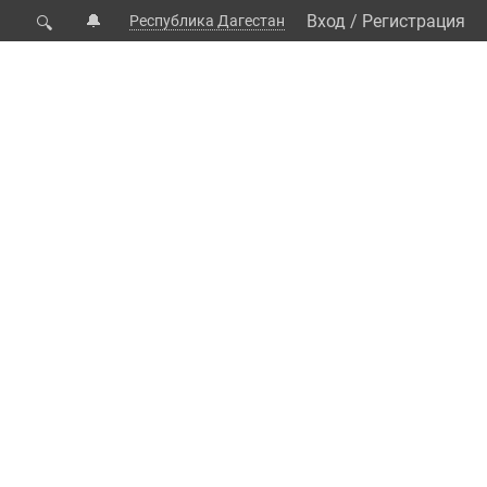
🔔
Вход
/
Регистрация
Республика Дагестан
🔍