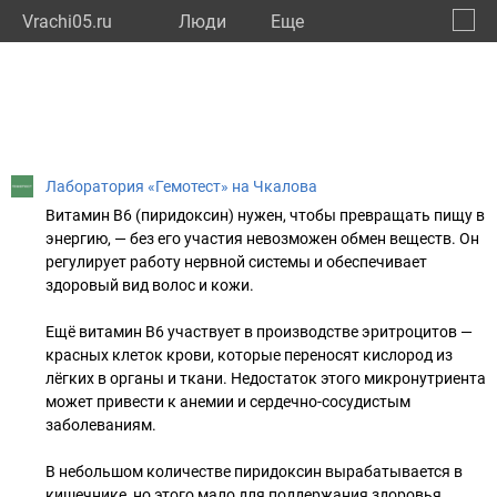
Vrachi05.ru
Люди
Eще
🔔
Респу
🔍
Лаборатория «Гемотест» на Чкалова
Витамин B6 (пиридоксин) нужен, чтобы превращать пищу в
энергию, — без его участия невозможен обмен веществ. Он
регулирует работу нервной системы и обеспечивает
здоровый вид волос и кожи.
Ещё витамин В6 участвует в производстве эритроцитов —
красных клеток крови, которые переносят кислород из
лёгких в органы и ткани. Недостаток этого микронутриента
может привести к анемии и сердечно-сосудистым
заболеваниям.
В небольшом количестве пиридоксин вырабатывается в
кишечнике, но этого мало для поддержания здоровья.