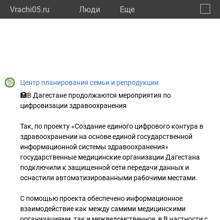
Vrachi05.ru
Люди
Eще
🔔
Респу
🔍
Центр планирования семьи и репродукции
🏥В Дагестане продолжаются мероприятия по
цифровизации здравоохранения
Так, по проекту «Создание единого цифрового контура в
здравоохранении на основе единой государственной
информационной системы здравоохранения»
государственные медицинские организации Дагестана
подключили к защищенной сети передачи данных и
оснастили автоматизированными рабочими местами.
С помощью проекта обеспечено информационное
взаимодействие как между самими медицинскими
организациями, так и межведомственное, в В частности с