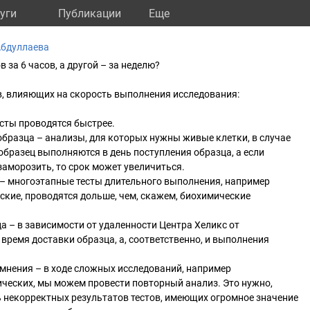
уги
Публикации
Eще
Абдуллаева
в за 6 часов, а другой – за неделю?
в, влияющих на скорость выполнения исследования:
есты проводятся быстрее.
бразца – анализы, для которых нужны живые клетки, в случае
бразец выполняются в день поступления образца, а если
заморозить, то срок может увеличиться.
 – многоэтапные тесты длительного выполнения, например
еские, проводятся дольше, чем, скажем, биохимические
а – в зависимости от удаленности Центра Хеликс от
ремя доставки образца, а, соответственно, и выполнения
мнения – в ходе сложных исследований, например
ических, мы можем провести повторный анализ. Это нужно,
 некорректных результатов тестов, имеющих огромное значение