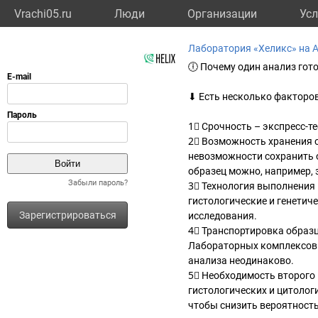
Vrachi05.ru
Люди
Организации
Усл
Лаборатория «Хеликс» на 
🕕 Почему один анализ гото
⬇ Есть несколько факторо
1⃣ Срочность – экспресс-т
2⃣ Возможность хранения о
невозможности сохранить о
образец можно, например, 
Забыли пароль?
3⃣ Технология выполнения
гистологические и генетич
Зарегистрироваться
исследования.
4⃣ Транспортировка образц
Лабораторных комплексов в
анализа неодинаково.
5⃣ Необходимость второго 
гистологических и цитолог
чтобы снизить вероятность