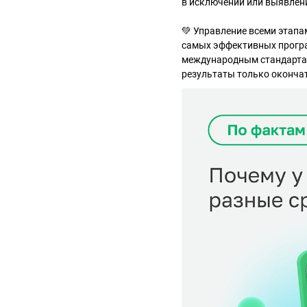
в исключении или выявлен
💚 Управление всеми этап
самых эффективных програ
международным стандартам
результаты только окончат