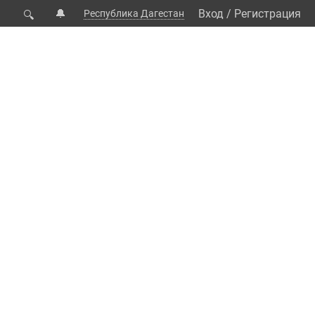
🔔
Вход
/
Регистрация
Республика Дагестан
🔍