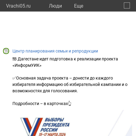
Vrachi05.ru
Люди
Eще
🔔
Респу
🔍
Центр планирования семьи и репродукции
❗️В Дагестане идет подготовка к реализации проекта
«ИнформУИК»
✅Основная задача проекта – донести до каждого
избирателя информацию об избирательной кампании и о
возможностях для голосования.
Подробности – в карточках👆