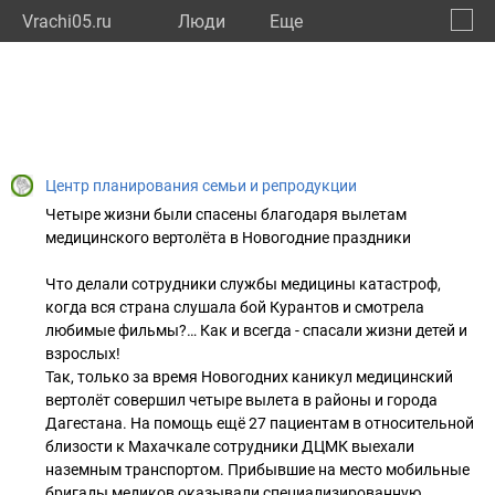
Vrachi05.ru
Люди
Eще
🔔
Респу
🔍
Центр планирования семьи и репродукции
Четыре жизни были спасены благодаря вылетам
медицинского вертолёта в Новогодние праздники
Что делали сотрудники службы медицины катастроф,
когда вся страна слушала бой Курантов и смотрела
любимые фильмы?… Как и всегда - спасали жизни детей и
взрослых!
Так, только за время Новогодних каникул медицинский
вертолёт совершил четыре вылета в районы и города
Дагестана. На помощь ещё 27 пациентам в относительной
близости к Махачкале сотрудники ДЦМК выехали
наземным транспортом. Прибывшие на место мобильные
бригады медиков оказывали специализированную