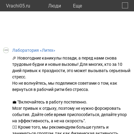
Vrachi05.ru
Люди
Eще
🔔
Респу
🔍
Лаборатория «Литех»
🎉 Новогодние каникулы позади, а перед нами снова
трудовые будни и новые вызовы! Для многих, кто за 10
дней привык к праздности, это может вызывать серьезный
стресс.
Но не волнуйтесь, мы поделимся советами о том, как
вернуться в рабочий ритм без стресса.
💼 "Включайтесь в работу постепенно.
Мозг привык к отдыху, поэтому не нужно форсировать
события. Дайте себе время приспособиться, делайте упор
на эффективность, а не на скорость".
🚶‍♀ Кроме того, мы рекомендуем больше гулять и
заниматься спортом, так как физическая активность