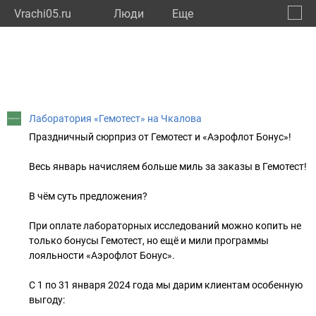
Vrachi05.ru
Люди
Eще
🔔
Респу
🔍
Лаборатория «Гемотест» на Чкалова
Праздничный сюрприз от Гемотест и «Аэрофлот Бонус»!
Весь январь начисляем больше миль за заказы в Гемотест!
В чём суть предложения?
При оплате лабораторных исследований можно копить не
только бонусы Гемотест, но ещё и мили программы
лояльности «Аэрофлот Бонус».
С 1 по 31 января 2024 года мы дарим клиентам особенную
выгоду: