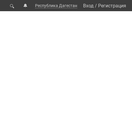
🔔
Вход
/
Регистрация
Республика Дагестан
🔍