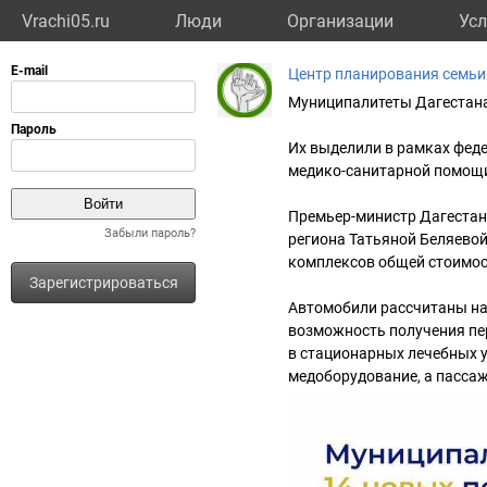
Vrachi05.ru
Люди
Организации
Усл
Центр планирования семьи
Муниципалитеты Дагестана
Их выделили в рамках фед
медико-санитарной помощ
Премьер-министр Дагестан
Забыли пароль?
региона Татьяной Беляево
комплексов общей стоимос
Зарегистрироваться
Автомобили рассчитаны на 
возможность получения пе
в стационарных лечебных 
медоборудование, а пасса