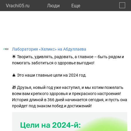
Vrachi05.ru
Люди
Eще
🔔
Респу
🔍
Лаборатория «Хеликс» на Абдуллаева
🌟 Творить, удивлять, радовать, а главное – быть рядом и
помогать заботиться о здоровье выгодно!
🎄 Это наши главные цели на 2024 год.
🎁 Друзья, новый год уже наступил, и мы хотим пожелать
всем вам крепкого здоровья и прекрасного настроения!
История длиной в 366 дней начинается сегодня, и пусть она
пройдет под знаком побед и достижений!