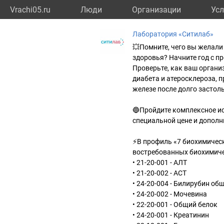
Vrachi05.ru
Люди
Организации
Усл
Лаборатория «Ситилаб»
💥Помните, чего вы желали 
здоровья? Начните год с п
Проверьте, как ваш органи
диабета и атеросклероза, 
железе после долго застоль
🔵Пройдите комплексное ис
специальной цене и дополн
⚡В профиль «7 биохимичес
востребованных биохимиче
• 21-20-001 - АЛТ
• 21-20-002 - АСТ
• 24-20-004 - Билирубин об
• 24-20-002 - Мочевина
• 22-20-001 - Общий белок
• 24-20-001 - Креатинин