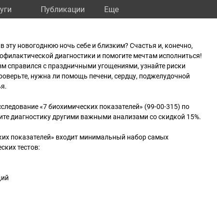
уги
Публикации
Eще
в эту новогоднюю ночь себе и близким? Счастья и, конечно,
рофилактической диагностики и помогите мечтам исполниться!
зм справился с праздничными угощениями, узнайте риски
проверьте, нужна ли помощь печени, сердцу, поджелудочной
я.
следование «7 биохимических показателей» (99-00-315) по
ите диагностику другими важными анализами со скидкой 15%.
ких показателей» входит минимальный набор самых
ских тестов:
щий