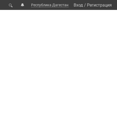
🔔
Вход
/
Регистрация
Республика Дагестан
🔍