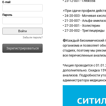
• 23-12-001 - Глюкоза
⚡При сдаче профиля действ
• 24-20-003 - Мочевая кисл
• 21-20-007 - Альфа-амилаз
• 27-20-001 - Холестерин
• 27-20-002 - Триглицериды
Забыли пароль?
🔵Каждый биохимический п
организма и позволяет обн
Зарегистрироваться
стадиях, поэтому мы реком
все перечисленные анализы
*Акция проводится с 01.01.
дополнительно. Скидка 15%
анализов. Подробности уточн
администратора медицинск