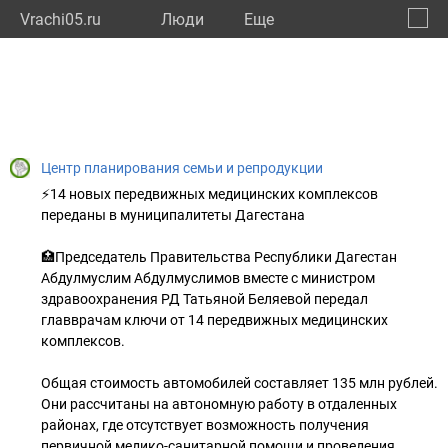
Vrachi05.ru
Люди
Eще
🔔
Респу
🔍
Центр планирования семьи и репродукции
⚡️14 новых передвижных медицинских комплексов
переданы в муниципалитеты Дагестана
🏥Председатель Правительства Республики Дагестан
Абдулмуслим Абдулмуслимов вместе с министром
здравоохранения РД Татьяной Беляевой передал
главврачам ключи от 14 передвижных медицинских
комплексов.
️Общая стоимость автомобилей составляет 135 млн рублей.
Они рассчитаны на автономную работу в отдаленных
районах, где отсутствует возможность получения
первичной медико-санитарной помощи и проведения