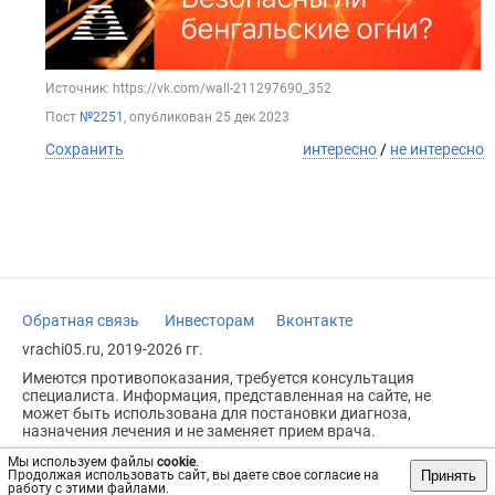
Источник: https://vk.com/wall-211297690_352
Пост
№2251
, опубликован
25 дек 2023
Сохранить
интересно
/
не интересно
Обратная связь
Инвесторам
Вконтакте
vrachi05.ru, 2019-2026 гг.
Имеются противопоказания, требуется консультация
специалиста. Информация, представленная на сайте, не
может быть использована для постановки диагноза,
назначения лечения и не заменяет прием врача.
Возрастное ограничение: 18+
Мы используем файлы
cookie
.
Принять
Продолжая использовать сайт, вы даете свое согласие на
работу с этими файлами.