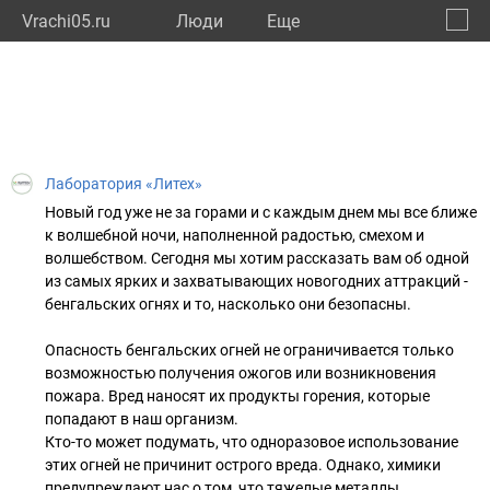
Vrachi05.ru
Люди
Eще
🔔
Респу
🔍
Лаборатория «Литех»
Новый год уже не за горами и с каждым днем мы все ближе
к волшебной ночи, наполненной радостью, смехом и
волшебством. Сегодня мы хотим рассказать вам об одной
из самых ярких и захватывающих новогодних аттракций -
бенгальских огнях и то, насколько они безопасны.
Опасность бенгальских огней не ограничивается только
возможностью получения ожогов или возникновения
пожара. Вред наносят их продукты горения, которые
попадают в наш организм.
Кто-то может подумать, что одноразовое использование
этих огней не причинит острого вреда. Однако, химики
предупреждают нас о том, что тяжелые металлы,