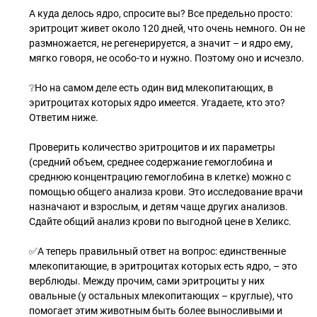
А куда делось ядро, спросите вы? Все предельно просто:
эритроцит живет около 120 дней, что очень немного. Он не
размножается, не регенерируется, а значит – и ядро ему,
мягко говоря, не особо-то и нужно. Поэтому оно и исчезло.
❔Но на самом деле есть один вид млекопитающих, в
эритроцитах которых ядро имеется. Угадаете, кто это?
Ответим ниже.
Проверить количество эритроцитов и их параметры
(средний объем, среднее содержание гемоглобина и
среднюю концентрацию гемоглобина в клетке) можно с
помощью общего анализа крови. Это исследование врачи
назначают и взрослым, и детям чаще других анализов.
Сдайте общий анализ крови по выгодной цене в Хеликс.
✅А теперь правильный ответ на вопрос: единственные
млекопитающие, в эритроцитах которых есть ядро, – это
верблюды. Между прочим, сами эритроциты у них
овальные (у остальных млекопитающих – круглые), что
помогает этим животным быть более выносливыми и