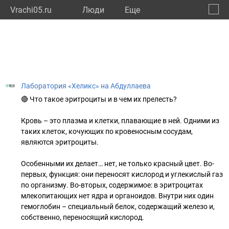
Vrachi05.ru
Люди
Eще
🔔
Респу
🔍
Лаборатория «Хеликс» на Абдуллаева
🔴 Что такое эритроциты и в чем их прелесть?
Кровь – это плазма и клетки, плавающие в ней. Одними из
таких клеток, кочующих по кровеносным сосудам,
являются эритроциты.
Особенными их делает… нет, не только красный цвет. Во-
первых, функция: они переносят кислород и углекислый газ
по организму. Во-вторых, содержимое: в эритроцитах
млекопитающих нет ядра и органоидов. Внутри них один
гемоглобин – специальный белок, содержащий железо и,
собственно, переносящий кислород.