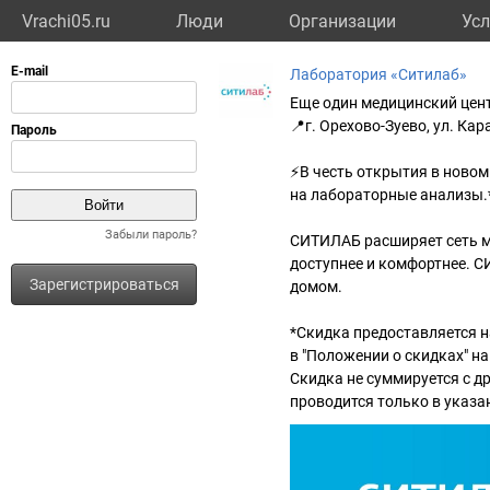
Vrachi05.ru
Люди
Организации
Усл
Лаборатория «Ситилаб»
Еще один медицинский цен
📍г. Орехово-Зуево, ул. Кара
⚡В честь открытия в новом
на лабораторные анализы.
Забыли пароль?
СИТИЛАБ расширяет сеть ме
доступнее и комфортнее. 
Зарегистрироваться
домом.
*Скидка предоставляется 
в "Положении о скидках" на 
Скидка не суммируется с 
проводится только в указа