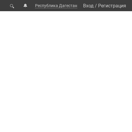
🔔
Вход
/
Регистрация
Республика Дагестан
🔍