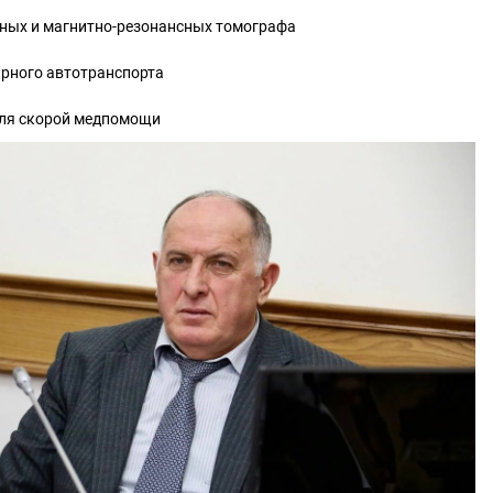
рных и магнитно-резонансных томографа
тарного автотранспорта
иля скорой медпомощи