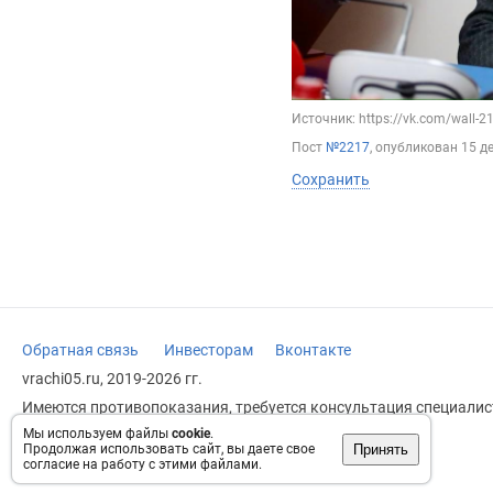
Источник: https://vk.com/wall-
Пост
№2217
, опубликован
15 д
Сохранить
Обратная связь
Инвесторам
Вконтакте
vrachi05.ru, 2019-2026 гг.
Имеются противопоказания, требуется консультация специалист
заменяет прием врача.
Мы используем файлы
cookie
.
Принять
Продолжая использовать сайт, вы даете свое
Возрастное ограничение: 18+
согласие на работу с этими файлами.