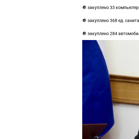
🔘 закуплено 33 компьюте
🔘 закуплено 368 ед. сани
🔘 закуплено 284 автомоб