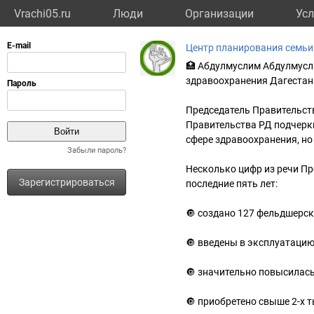
Vrachi05.ru
Люди
Организации
Усл
Центр планирования семьи
🏥 Абдулмуслим Абдулмусл
здравоохранения Дагестан
Председатель Правительст
Правительства РД подчеркн
сфере здравоохранения, но
Забыли пароль?
Несколько цифр из речи Пр
Зарегистрироваться
последние пять лет:
🔘 создано 127 фельдшерс
🔘 введены в эксплуатаци
🔘 значительно повысилас
🔘 приобретено свыше 2-х 