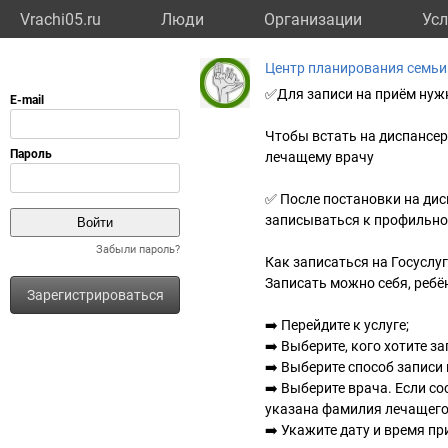
Vrachi05.ru
Люди
Организации
Усл
Центр планирования семьи
✅Для записи на приём нужн
Чтобы встать на диспансерн
лечащему врачу
✅ После постановки на ди
записываться к профильном
Забыли пароль?
Как записаться на Госуслу
Записать можно себя, ребё
Зарегистрироваться
➡️ Перейдите к услуге;
➡️ Выберите, кого хотите за
➡️ Выберите способ записи
➡️ Выберите врача. Если с
указана фамилия лечащего
➡️ Укажите дату и время пр