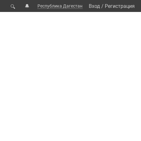
🔔
Вход
/
Регистрация
Республика Дагестан
🔍