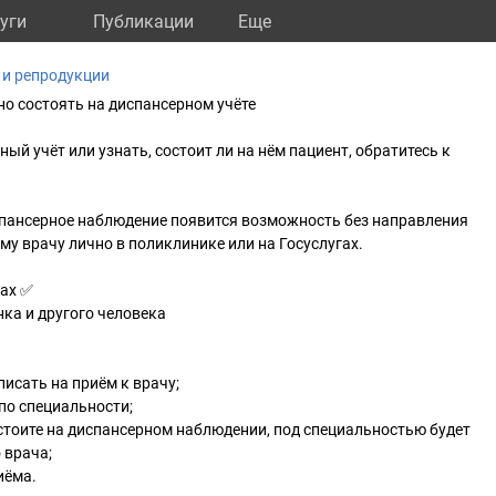
уги
Публикации
Eще
 и репродукции
о состоять на диспансерном учёте
ый учёт или узнать, состоит ли на нём пациент, обратитесь к
спансерное наблюдение появится возможность без направления
у врачу лично в поликлинике или на Госуслугах.
гах ✅
нка и другого человека
писать на приём к врачу;
 по специальности;
остоите на диспансерном наблюдении, под специальностью будет
 врача;
иёма.