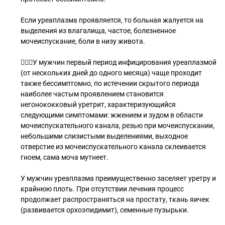
Если уреаплазма проявляется, то больная жалуется на
выделения из влагалища, частое, болезненное
мочеиспускание, боли в низу живота.
🙆🏻‍♂️У мужчин первый период инфицирования уреаплазмой
(от нескольких дней до одного месяца) чаще проходит
также бессимптомно, по истечении скрытого периода
наиболее частым проявлением становится
негонококковый уретрит, характеризующийся
следующими симптомами: жжением и зудом в области
мочеиспускательного канала, резью при мочеиспускании,
небольшими слизистыми выделениями, выходное
отверстие из мочеиспускательного канала склеивается
гноем, сама моча мутнеет.
У мужчин уреаплазма преимущественно заселяет уретру и
крайнюю плоть. При отсутствии лечения процесс
продолжает распространяться на простату, ткань яичек
(развивается орхоэпидимит), семенные пузырьки.