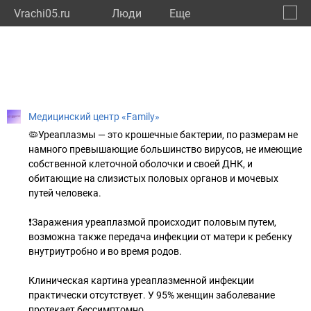
Vrachi05.ru
Люди
Eще
🔔
Респу
🔍
Медицинский центр «Family»
🦠Уреаплазмы — это крошечные бактерии, по размерам не
намного превышающие большинство вирусов, не имеющие
собственной клеточной оболочки и своей ДНК, и
обитающие на слизистых половых органов и мочевых
путей человека.
❗️Заражения уреаплазмой происходит половым путем,
возможна также передача инфекции от матери к ребенку
внутриутробно и во время родов.
Клиническая картина уреаплазменной инфекции
практически отсутствует. У 95% женщин заболевание
протекает бессимптомно.