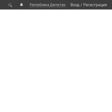
🔔
Вход
/
Регистрация
Республика Дагестан
🔍