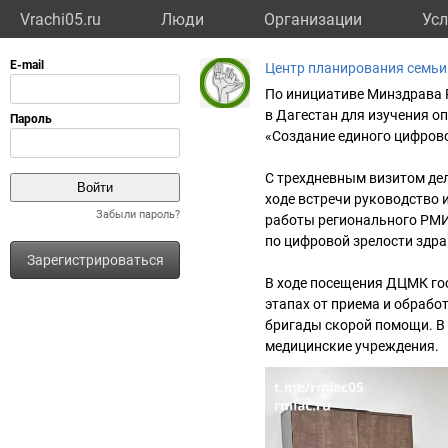
Vrachi05.ru
Люди
Организации
Усл
Центр планирования семьи
По инициативе Минздрава 
в Дагестан для изучения о
«Создание единого цифрово
С трехдневным визитом дел
ходе встречи руководство
Забыли пароль?
работы регионального РМИ
по цифровой зрелости здр
Зарегистрироваться
В ходе посещения ДЦМК го
этапах от приема и обрабо
бригады скорой помощи. В 
медицинские учреждения.