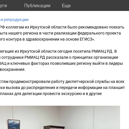
уги
Публикации
Eще
 и репродукции
РФ коллегам из Иркутской области было рекомендовано поехать
пыта нашего региона в части реализации федерального проекта
го контура в здравоохранении на основе ЕГИСЗ».
егация из Иркутской области сегодня посетила РМИАЦ РД. В
 и сотрудники РМИАЦ РД рассказали о принципах организации
АЦ и ключевых факторах позволивших региону выйти в лидеры
авоохранения.
стям продемонстрировали работу диспетчерской службы на всех
тки вызова до распределения и передачи информации на планшет
планах для делегации провести экскурсию и в другие