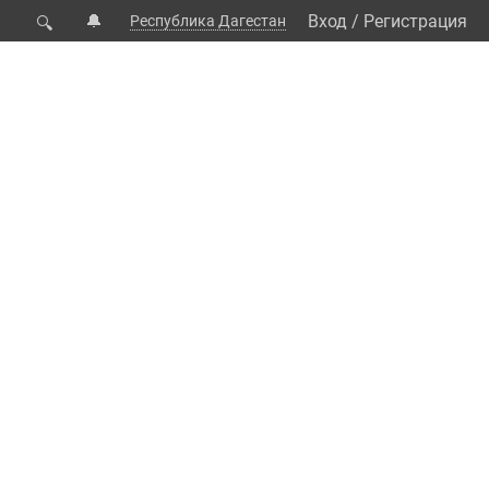
🔔
Вход
/
Регистрация
Республика Дагестан
🔍