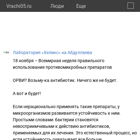
Vrachi05.ru
Люди
Eще
🔔
Респу
🔍
Лаборатория «Хеликс» на Абдуллаева
18 ноября – Всемирная неделя правильного
использования противомикробных препаратов
ОРВИ? Возьму-ка антибиотик. Ничего же не будет.
А вот и будет!
Если нерационально применять такие препараты, у
микроорганизмов развивается устойчивость к ним.
Простыми словами: бактерии становятся
невосприимчивыми к действию антибиотиков,
применяемых для их лечения. Это естественный процесс, но
если устойчивость охватывает все больше