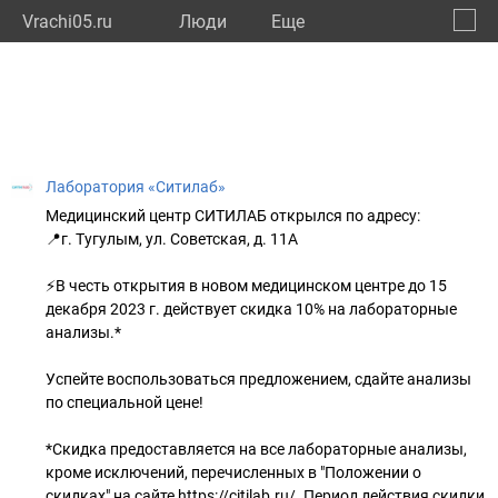
Vrachi05.ru
Люди
Eще
🔔
Респу
🔍
Лаборатория «Ситилаб»
Медицинский центр СИТИЛАБ открылся по адресу:
📍г. Тугулым, ул. Советская, д. 11А
⚡В честь открытия в новом медицинском центре до 15
декабря 2023 г. действует скидка 10% на лабораторные
анализы.*
Успейте воспользоваться предложением, сдайте анализы
по специальной цене!
*Скидка предоставляется на все лабораторные анализы,
кроме исключений, перечисленных в "Положении о
скидках" на сайте https://citilab.ru/. Период действия скидки