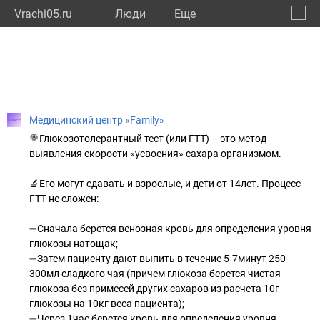
Vrachi05.ru
Люди
Eще
🔔
Респу
🔍
Медицинский центр «Family»
🍭Глюкозотолерантный тест (или ГТТ) – это метод
выявления скорости «усвоения» сахара организмом.
🔬Его могут сдавать и взрослые, и дети от 14лет. Процесс
ГТТ не сложен:
➖Сначала берется венозная кровь для определения уровня
глюкозы натощак;
➖Затем пациенту дают выпить в течение 5-7минут 250-
300мл сладкого чая (причем глюкоза берется чистая
глюкоза без примесей других сахаров из расчета 10г
глюкозы на 10кг веса пациента);
➖Через 1час берется кровь для определения уровня