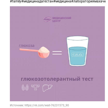
#family#медицинадагестан#медицина#лабораториямахач
Источник: https://vk.com/wall-76231573_90