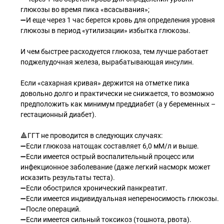
глюкозы во время пика «всасывания»;
➖И еще через 1 час берется кровь для определения уровня
глюкозы в период «утилизации» избытка глюкозы.
И чем быстрее расходуется глюкоза, тем лучше работает
поджелудочная железа, вырабатывающая инсулин.
Если «сахарная кривая» держится на отметке пика
довольно долго и практически не снижается, то возможно
предположить как минимум преддиабет (а у беременных –
гестационный диабет).
🔺ГГТ не проводится в следующих случаях:
➖Если глюкоза натощак составляет 6,0 мМ/л и выше.
➖Если имеется острый воспалительный процесс или
инфекционное заболевание (даже легкий насморк может
исказить результаты теста).
➖Если обострился хронический панкреатит.
➖Если имеется индивидуальная непереносимость глюкозы.
➖После операций.
➖Если имеется сильный токсикоз (тошнота, рвота).