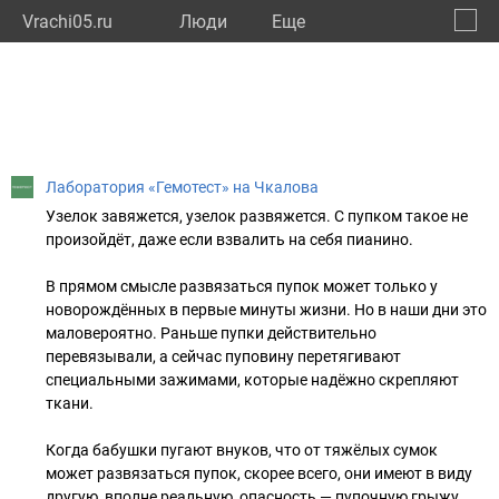
Vrachi05.ru
Люди
Eще
🔔
Респу
🔍
Лаборатория «Гемотест» на Чкалова
Узелок завяжется, узелок развяжется. С пупком такое не
произойдёт, даже если взвалить на себя пианино.
В прямом смысле развязаться пупок может только у
новорождённых в первые минуты жизни. Но в наши дни это
маловероятно. Раньше пупки действительно
перевязывали, а сейчас пуповину перетягивают
специальными зажимами, которые надёжно скрепляют
ткани.
Когда бабушки пугают внуков, что от тяжёлых сумок
может развязаться пупок, скорее всего, они имеют в виду
другую, вполне реальную, опасность — пупочную грыжу.