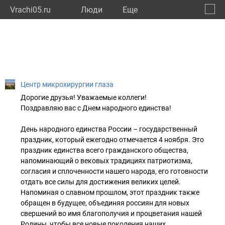
Vrachi05.ru
Люди
Eще
🔔
Респу
🔍
Центр микрохирургии глаза
Дорогие друзья! Уважаемые коллеги!
Поздравляю вас с Днем народного единства!
День народного единства России – государственный
праздник, который ежегодно отмечается 4 ноября. Это
праздник единства всего гражданского общества,
напоминающий о вековых традициях патриотизма,
согласия и сплоченности нашего народа, его готовности
отдать все силы для достижения великих целей.
Напоминая о славном прошлом, этот праздник также
обращен в будущее, объединяя россиян для новых
свершений во имя благополучия и процветания нашей
Родины, чтобы все новые поколения наших