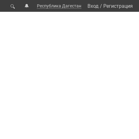
🔔
Вход
/
Регистрация
Республика Дагестан
🔍