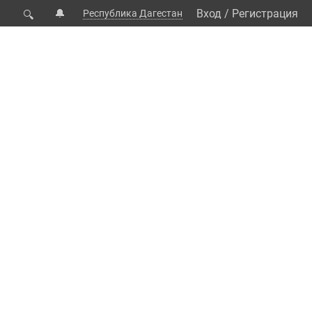
🔔
Вход
/
Регистрация
Республика Дагестан
🔍