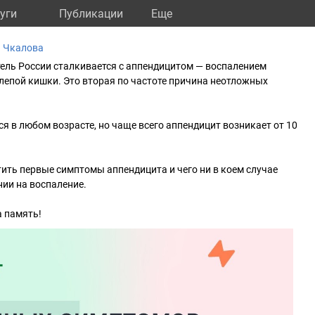
уги
Публикации
Eще
а Чкалова
ель России сталкивается с аппендицитом — воспалением
лепой кишки. Это вторая по частоте причина неотложных
я в любом возрасте, но чаще всего аппендицит возникает от 10
тить первые симптомы аппендицита и чего ни в коем случае
нии на воспаление.
 память!