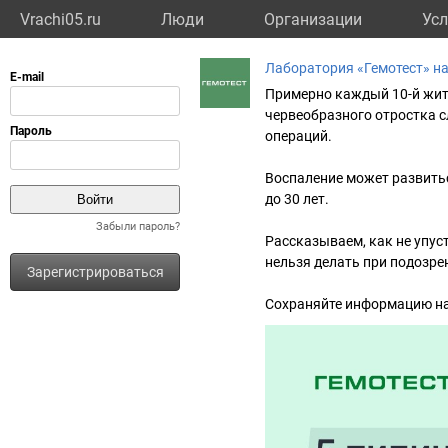
Vrachi05.ru
Люди
Организации
Усл
Лаборатория «Гемотест» н
Примерно каждый 10-й жит
червеобразного отростка с
операций.
Воспаление может развитьс
до 30 лет.
Забыли пароль?
Рассказываем, как не упус
нельзя делать при подозре
Зарегистрироваться
Сохраняйте информацию на