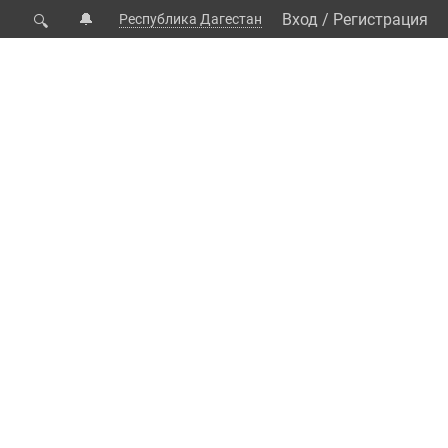
🔔
Вход
/
Регистрация
Республика Дагестан
🔍