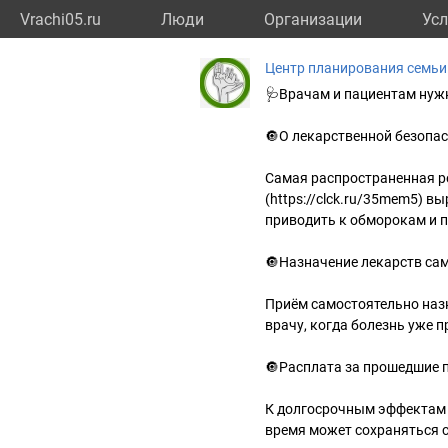
Vrachi05.ru
Люди
Организации
Усл
Центр планирования семьи
🩺Врачам и пациентам нужн
🔘О лекарственной безопа
Самая распространенная р
(https://clck.ru/35mem5) 
приводить к обморокам и 
🔘Назначение лекарств сам
Приём самостоятельно назн
врачу, когда болезнь уже 
🔘Расплата за прошедшие п
К долгосрочным эффектам 
время может сохраняться со