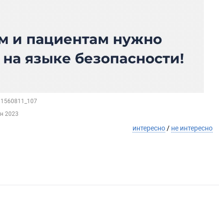
211560811_107
ен 2023
интересно
/
не интересно