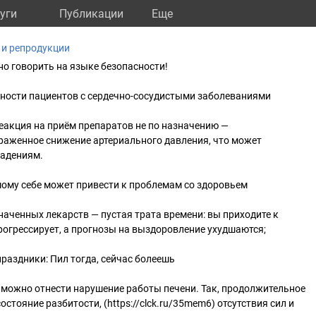
уги
Публикации
Eще
 и репродукции
о говорить на языке безопасности!
сности пациентов с сердечно-сосудистыми заболеваниями
еакция на приём препаратов не по назначению —
выраженное снижение артериального давления, что может
падениям.
ому себе может привести к проблемам со здоровьем
аченных лекарств — пустая трата времени: вы приходите к
прогрессирует, а прогнозы на выздоровление ухудшаются;
раздники: Пил тогда, сейчас болеешь
можно отнести нарушение работы печени. Так, продолжительное
стояние разбитости, (https://clck.ru/35mem6) отсутствия сил и