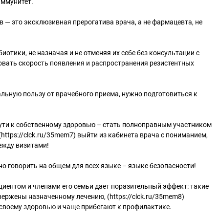
иммунитет.
 — это эксклюзивная прерогатива врача, а не фармацевта, не
отики, не назначая и не отменяя их себе без консультации с
вать скорость появления и распространения резистентных
льную пользу от врачебного приема, нужно подготовиться к
пути к собственному здоровью – стать полноправным участником
https://clck.ru/35mem7) выйти из кабинета врача с пониманием,
между визитами!
о говорить на общем для всех языке – языке безопасности!
циентом и членами его семьи дает поразительный эффект: такие
ержены назначенному лечению, (https://clck.ru/35mem8)
своему здоровью и чаще прибегают к профилактике.