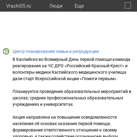
Vrachi05.ru
Люди
Eще
🔔
Респу
🔍
Центр планирования семьи и репродукции
В Каспийске во Всемирный День первой помощи команда
реагирования на ЧС ДРО «Российский Красный Крест» и
волонтеры-медики Каспийского медицинского училища
дали старт Всероссийской акции «Помоги первым».
Планируется проведение образовательных мероприятий в
школах, средних профессиональных образовательных
учреждениях и университетах.
Акция направлена на повышение осведомленности
населения об основах оказания первой помощи,
формирование ответственного отношения к своему
здоровью, а также содействие осознанному выбору