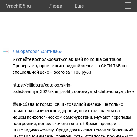
Vrachi05.ru
Люди
Eще
🔔
Респу
🔍
Лаборатория «Ситилаб»
⚡Успейте воспользоваться акцией до конца сентября!
Проверьте здоровье щитовидной железы в СИТИЛАБ по
специальной цене – всего за 1100 руб.!
https://citilab.ru/catalog/skrin-
issledovaniya_302/skrin_profil_zdorovaya_shchitovidnaya_zhelez
🔵Дисбаланс гормонов щитовидной железы не только
влияет на физическое здоровье, но и сказывается на
нашем психологическом самочувствии. Мучают перепады
настроения, нет сил, хочется спать? Время проверить
щитовидную железу. Среди других симптомов заболеваний
щитовидной железы: тревожность, усталость, проблемы со