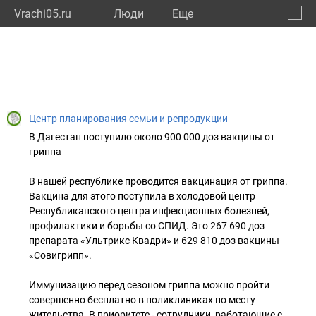
Vrachi05.ru
Люди
Eще
🔔
Респу
🔍
Центр планирования семьи и репродукции
В Дагестан поступило около 900 000 доз вакцины от
гриппа
В нашей республике проводится вакцинация от гриппа.
Вакцина для этого поступила в холодовой центр
Республиканского центра инфекционных болезней,
профилактики и борьбы со СПИД. Это 267 690 доз
препарата «Ультрикс Квадри» и 629 810 доз вакцины
«Совигрипп».
Иммунизацию перед сезоном гриппа можно пройти
совершенно бесплатно в поликлиниках по месту
жительства. В приоритете - сотрудники, работающие с