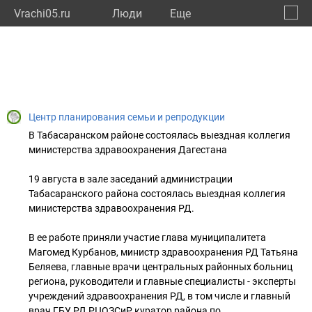
Vrachi05.ru
Люди
Eще
🔔
Респу
🔍
Центр планирования семьи и репродукции
В Табасаранском районе состоялась выездная коллегия
министерства здравоохранения Дагестана
19 августа в зале заседаний администрации
Табасаранского района состоялась выездная коллегия
министерства здравоохранения РД.
В ее работе приняли участие глава муниципалитета
Магомед Курбанов, министр здравоохранения РД Татьяна
Беляева, главные врачи центральных районных больниц
региона, руководители и главные специалисты - эксперты
учреждений здравоохранения РД, в том числе и главный
врач ГБУ РД РЦОЗСиР куратор района по