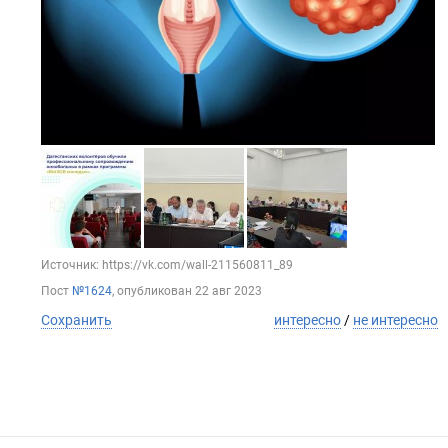
Источник: https://vk.com/wall-211560811_89
Пост
№1624
, опубликован
22 авг 2023
Сохранить
интересно
/
не интересно