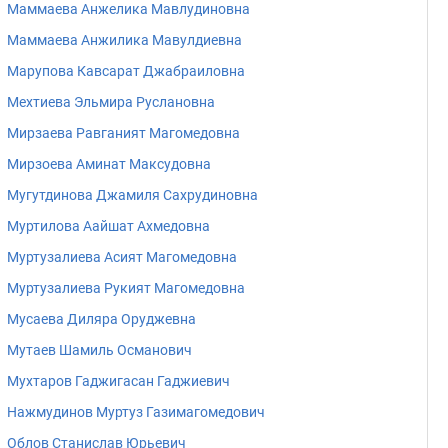
Маммаева Анжелика Мавлудиновна
Маммаева Анжилика Мавулдиевна
Марупова Кавсарат Джабраиловна
Мехтиева Эльмира Руслановна
Мирзаева Равганият Магомедовна
Мирзоева Аминат Максудовна
Мугутдинова Джамиля Сахрудиновна
Муртилова Аайшат Ахмедовна
Муртузалиева Асият Магомедовна
Муртузалиева Рукият Магомедовна
Мусаева Диляра Оруджевна
Мутаев Шамиль Османович
Мухтаров Гаджигасан Гаджиевич
Нажмудинов Муртуз Газимагомедович
Облов Станислав Юрьевич