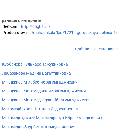
траницы в интернете
Веб-сайт
:
http://05gb1.ru/
Prodoctorov.ru
:
/mahachkala/lpu/17212-gorodskaya-bolnica-1/
Добавить специалиста
Курбанова Гульнара Тажудиновна
Лабазанова Мадина Багаутдиновна
М-гаджиев М-хабиб Ибрагимгаджиевич
М-гаджиев Магомедали Ибрагимгаджиевич
М-гаджиев Магомедгаджи Ибрагимгаджиевич
Магомедбекова Натэлла Седрединовна
Магомедгаджиев Магомедрасул Ибрагимгаджиевич
Магомедов Заурбег Магомедсаидович