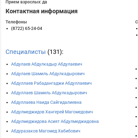
Прием взрослых
: да
Контактная информация
Телефоны
С
(8722) 65-24-04
Специалисты
(131):
Абдулаев Абдулкадыр Абдулаевич
Абдулаев Шамиль Абдулкадырович
Абдуллаев Рабадангаджи Абдуллаевич
Абдуллаев Шамиль Абдулкадырович
Абдуллаева Наида Сайгидалиевна
Абдулмеджидов Хангерей Магомедович
Абдулмеджидова Асият Абдулмеджидовна
Абдуразаков Магомед Хабибович