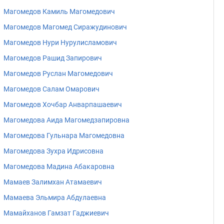
Магомедов Камиль Магомедович
Магомедов Магомед Сиражудинович
Магомедов Нури Нурулисламович
Магомедов Рашид Запирович
Магомедов Руслан Магомедович
Магомедов Салам Омарович
Магомедов Хочбар Анварпашаевич
Магомедова Аида Магомедзапировна
Магомедова Гульнара Магомедовна
Магомедова Зухра Идрисовна
Магомедова Мадина Абакаровна
Мамаев Залимхан Атамаевич
Мамаева Эльмира Абдулаевна
Мамайханов Гамзат Гаджиевич