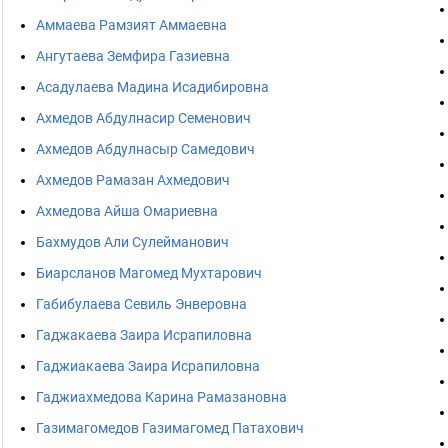
Аммаева Рамзият Аммаевна
Ангутаева Земфира Газиевна
Асадулаева Мадина Исадибировна
Ахмедов Абдулнасир Семенович
Ахмедов Абдулнасыр Самедович
Ахмедов Рамазан Ахмедович
Ахмедова Айша Омариевна
Бахмудов Али Сулейманович
Биарсланов Магомед Мухтарович
Габибулаева Севиль Энверовна
Гаджакаева Заира Исрапиловна
Гаджиакаева Заира Исрапиловна
Гаджиахмедова Карина Рамазановна
Газимагомедов Газимагомед Патахович