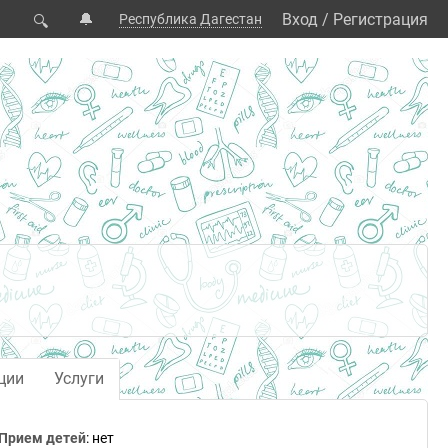
🔔
Вход
/
Регистрация
Республика Дагестан
🔍
ции
Услуги
Прием детей
: нет