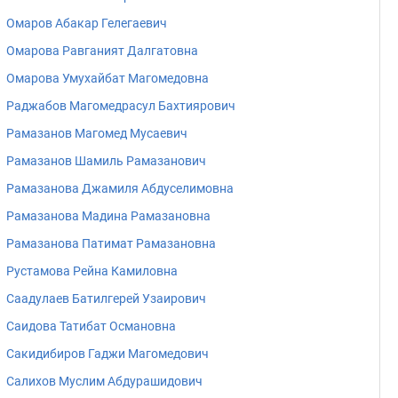
Омаров Абакар Гелегаевич
Омарова Равганият Далгатовна
Омарова Умухайбат Магомедовна
Раджабов Магомедрасул Бахтиярович
Рамазанов Магомед Мусаевич
Рамазанов Шамиль Рамазанович
Рамазанова Джамиля Абдуселимовна
Рамазанова Мадина Рамазановна
Рамазанова Патимат Рамазановна
Рустамова Рейна Камиловна
Саадулаев Батилгерей Узаирович
Саидова Татибат Османовна
Сакидибиров Гаджи Магомедович
Салихов Муслим Абдурашидович