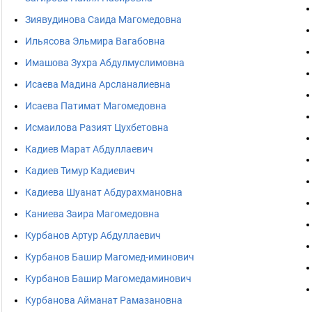
Зиявудинова Саида Магомедовна
Ильясова Эльмира Вагабовна
Имашова Зухра Абдулмуслимовна
Исаева Мадина Арсланалиевна
Исаева Патимат Магомедовна
Исмаилова Разият Цухбетовна
Кадиев Марат Абдуллаевич
Кадиев Тимур Кадиевич
Кадиева Шуанат Абдурахмановна
Каниева Заира Магомедовна
Курбанов Артур Абдуллаевич
Курбанов Башир Магомед-иминович
Курбанов Башир Магомедаминович
Курбанова Айманат Рамазановна