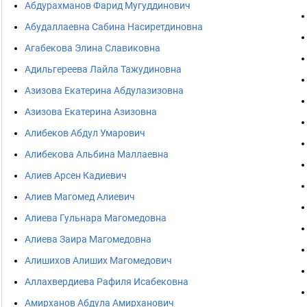
Абдурахманов Фарид Мугуддинович
Абудаллаевна Сабина Насиретдиновна
Агабекова Элина Славиковна
Адильгереева Лайла Тажудиновна
Азизова Екатерина Абдулазизовна
Азизова Екатерина Азизовна
Алибеков Абдул Умарович
Алибекова Альбина Маллаевна
Алиев Арсен Кадиевич
Алиев Магомед Алиевич
Алиева Гульнара Магомедовна
Алиева Заира Магомедовна
Алишихов Алиших Магомедович
Аллахвердиева Рафиля Исабековна
Амирханов Абдула Амирханович