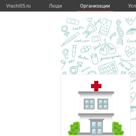
Vrachi05.ru
Люди
Организации
Усл