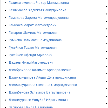
Газимагомедова Чакар Магомедовна
Газихмаева Хадижат Сайпудиновна
Гамидова Зарема Магомедрасуловна
Гаммаев Марат Магомедович
Гапаров Шамиль Магомедович
Гумиева Салимат Шамсудиновна
Гусейнов Годжо Магомедович
Гусейнов Эфенди Адилович
Дадаев Имам Магомедович
Джабраилова Калимат Арсларалиевна
Джамалудинова Айшат Джамалудиновна
Джамалудинова Сюзанна Омаргаджиевна
Джанбекова Зульмира Багаутдиновна
Джанмурзаев Уллубий Ибрагимович
Загирова Hаиля Назировна