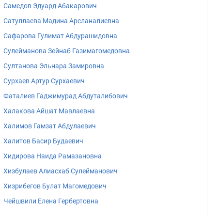
Самедов Эдуард Абакарович
Сатуллаева Мадина Арсланалиевна
Сафарова Гулимат Абдурашидовна
Сулейманова Зейнаб Газимагомедовна
Султанова Эльнара Замировна
Сурхаев Артур Сурхаевич
Фаталиев Гаджимурад Абдуталибович
Халакова Айшат Мавлаевна
Халимов Гамзат Абдулаевич
Халитов Басир Будаевич
Хидирова Наида Рамазановна
Хизбулаев Алиасхаб Сулейманович
Хизрибегов Булат Магомедович
Чейшвили Елена Гербертовна