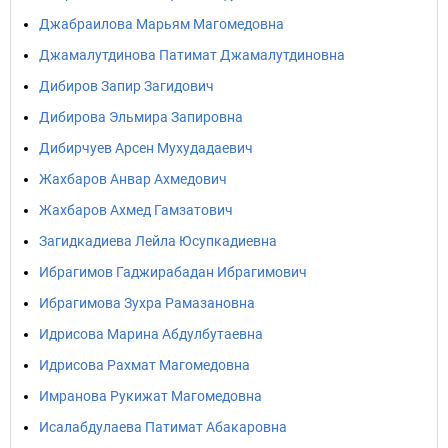
Джабраилова Марьям Магомедовна
Джамалутдинова Патимат Джамалутдиновна
Дибиров Запир Загидович
Дибирова Эльмира Запировна
Дибирчуев Арсен Мухудадаевич
Жахбаров Анвар Ахмедович
Жахбаров Ахмед Гамзатович
Загидкадиева Лейла Юсупкадиевна
Ибрагимов Гаджирабадан Ибрагимович
Ибрагимова Зухра Рамазановна
Идрисова Марина Абдулбутаевна
Идрисова Рахмат Магомедовна
Имранова Рукижат Магомедовна
Исалабдулаева Патимат Абакаровна