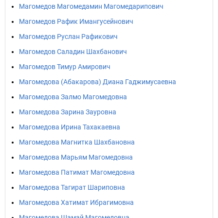
Магомедов Магомедамин Магомедарипович
Магомедов Рафик Имангусейнович
Магомедов Руслан Рафикович
Магомедов Саладин Шахбанович
Магомедов Тимур Амирович
Магомедова (Абакарова) Диана Гаджимусаевна
Магомедова Залмо Магомедовна
Магомедова Зарина Зауровна
Магомедова Ирина Тахакаевна
Магомедова Магнитка Шахбановна
Магомедова Марьям Магомедовна
Магомедова Патимат Магомедовна
Магомедова Тагират Шариповна
Магомедова Хатимат Ибрагимовна
Магомедова Шамай Магомедовна