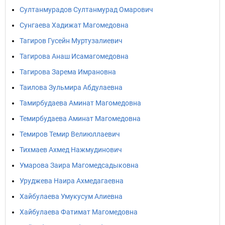
Султанмурадов Султанмурад Омарович
Сунгаева Хадижат Магомедовна
Тагиров Гусейн Муртузалиевич
Тагирова Анаш Исамагомедовна
Тагирова Зарема Имрановна
Таилова Зульмира Абдулаевна
Тамирбудаева Аминат Магомедовна
Темирбудаева Аминат Магомедовна
Темиров Темир Велиюллаевич
Тихмаев Ахмед Нажмудинович
Умарова Заира Магомедсадыковна
Уруджева Наира Ахмедагаевна
Хайбулаева Умукусум Алиевна
Хайбулаева Фатимат Магомедовна