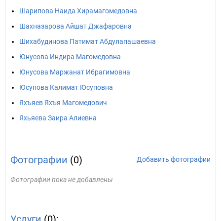
Шарипова Наида Хирамагомедовна
Шахназарова Айшат Джафаровна
Шихабудинова Патимат Абдулапашаевна
Юнусова Индира Магомедовна
Юнусова Маржанат Ибрагимовна
Юсупова Калимат Юсуповна
Яхъяев Яхъя Магомедович
Яхьяева Заира Алиевна
Фотографии
(0)
Добавить фотографии
Фотографии пока не добавлены
Услуги
(0):