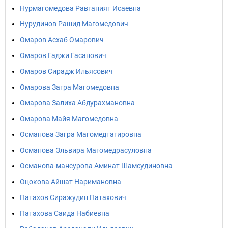
Нурмагомедова Равганият Исаевна
Нурудинов Рашид Магомедович
Омаров Асхаб Омарович
Омаров Гаджи Гасанович
Омаров Сирадж Ильясович
Омарова Загра Магомедовна
Омарова Залиха Абдурахмановна
Омарова Майя Магомедовна
Османова Загра Магомедтагировна
Османова Эльвира Магомедрасуловна
Османова-мансурова Аминат Шамсудиновна
Оцокова Айшат Наримановна
Патахов Сиражудин Патахович
Патахова Саида Набиевна