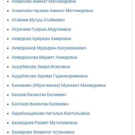
Асмалова Аминат Магомедовна
Асмалова-гираева Аминат Магомедовна
Атабиев Мутуш Атабиевич
Атрачева Гуарша Абдулаевна
Ахмедова Ариужан Амировна
Ахмедханов Мурадхан Касумханович
Ахмедханова Марият Ахмедовна
Ашурбекова Заира Исаковна
Ашурбекова Зарема Гаджикеримовна
Бакмаева (Ибрагимова) Мужават Махмудовна
Балаев Валентин Балаевич
Баллаев Валентин Балаевич
Барабанщикова Наталья Анатольевна
Бахмудова Разият Муталимовна
Баширова Жамилат Аслановна