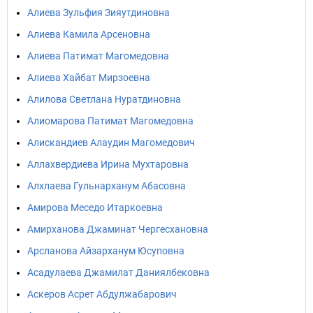
Алиева Зульфия Зияутдиновна
Алиева Камила Арсеновна
Алиева Патимат Магомедовна
Алиева Хайбат Мирзоевна
Алилова Светлана Нуратдиновна
Алиомарова Патимат Магомедовна
Алискандиев Алаудин Магомедович
Аллахвердиева Ирина Мухтаровна
Алхлаева Гульнарханум Абасовна
Амирова Меседо Итаркоевна
Амирханова Джаминат Чергесхановна
Арсланова Айзарханум Юсуповна
Асадулаева Джамилат Даниялбековна
Аскеров Асрет Абдулжабарович