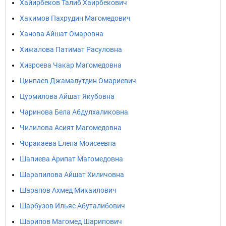
Хайирбеков Талиб Хаирбекович
Хакимов Пахрудин Магомедович
Ханова Айшат Омаровна
Хижалова Патимат Расуловна
Хизроева Чакар Магомедовна
Цинпаев Джамалутдин Омариевич
Цурмилова Айшат Якубовна
Чаринова Бела Абдулхаликовна
Чилилова Асият Магомедовна
Чоракаева Елена Моисеевна
Шапиева Арипат Магомедовна
Шарапилова Айшат Хиличовна
Шарапов Ахмед Микаилович
Шарбузов Ильяс Абуталибович
Шарипов Магомед Шарипович