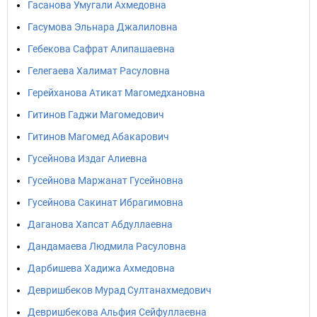
Гасанова Умугали Ахмедовна
Гасумова Эльнара Джалиловна
Гебекова Сафрат Алипашаевна
Гелегаева Халимат Расуловна
Герейханова Атикат Магомедхановна
Гитинов Гаджи Магомедович
Гитинов Магомед Абакарович
Гусейнова Издаг Алиевна
Гусейнова Маржанат Гусейновна
Гусейнова Сакинат Ибрагимовна
Даганова Хапсат Абдуллаевна
Дандамаева Людмила Расуловна
Дарбишева Хадижа Ахмедовна
Девришбеков Мурад Султанахмедович
Девришбекова Альфия Сейфуллаевна