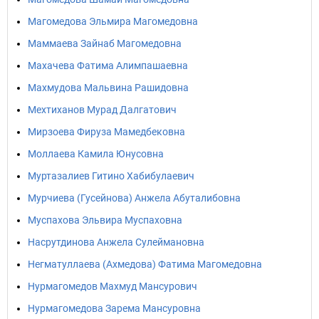
Магомедова Эльмира Магомедовна
Маммаева Зайнаб Магомедовна
Махачева Фатима Алимпашаевна
Махмудова Мальвина Рашидовна
Мехтиханов Мурад Далгатович
Мирзоева Фируза Мамедбековна
Моллаева Камила Юнусовна
Муртазалиев Гитино Хабибулаевич
Мурчиева (Гусейнова) Анжела Абуталибовна
Муспахова Эльвира Муспаховна
Насрутдинова Анжела Сулеймановна
Негматуллаева (Ахмедова) Фатима Магомедовна
Нурмагомедов Махмуд Мансурович
Нурмагомедова Зарема Мансуровна