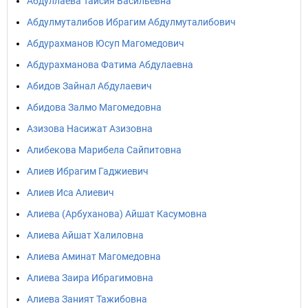
Абдуллаева Таисия Васильевна
Абдулмуталибов Ибрагим Абдулмуталибович
Абдурахманов Юсуп Магомедович
Абдурахманова Фатима Абдулаевна
Абидов Зайнал Абдулаевич
Абидова Залмо Магомедовна
Азизова Насижат Азизовна
Алибекова Марибела Сайпитовна
Алиев Ибрагим Гаджиевич
Алиев Иса Алиевич
Алиева (Арбуханова) Айшат Касумовна
Алиева Айшат Халиловна
Алиева Аминат Магомедовна
Алиева Заира Ибрагимовна
Алиева Заният Тажибовна