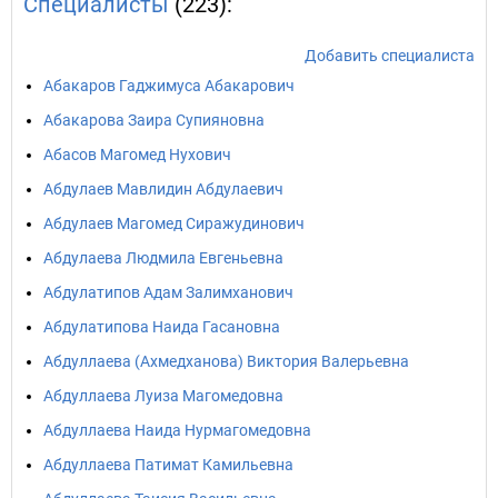
Специалисты
(223):
Добавить специалиста
Абакаров Гаджимуса Абакарович
Абакарова Заира Супияновна
Абасов Магомед Нухович
Абдулаев Мавлидин Абдулаевич
Абдулаев Магомед Сиражудинович
Абдулаева Людмила Евгеньевна
Абдулатипов Адам Залимханович
Абдулатипова Наида Гасановна
Абдуллаева (Ахмедханова) Виктория Валерьевна
Абдуллаева Луиза Магомедовна
Абдуллаева Наида Нурмагомедовна
Абдуллаева Патимат Камильевна