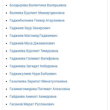
Болдырева Валентина Валерьевна
Валиева Бурлият Имамутдиновна
Гаджибалаева Гехвер Агарзаевна
Гаджиев Заур Закирович
Гаджиев Магомед Гаджиевич
Гаджиев Муса Джамалович
Гаджиева Бурлият Тимуровна
Гаджиева Галимат Вагифовна
Гаджиева Загидат Кебедовна
Гаджикулиев Нури Бабаевич
Газалиева Зарипат Минатуллаевна
Газимагомедова Патимат Алхасовна
Гайдаева Аминат Ахмедовна
Гасанов Марат Русланович