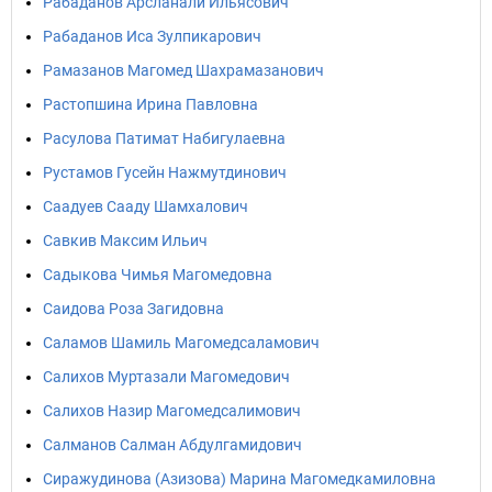
Рабаданов Арсланали Ильясович
Рабаданов Иса Зулпикарович
Рамазанов Магомед Шахрамазанович
Растопшина Ирина Павловна
Расулова Патимат Набигулаевна
Рустамов Гусейн Нажмутдинович
Саадуев Сааду Шамхалович
Савкив Максим Ильич
Садыкова Чимья Магомедовна
Саидова Роза Загидовна
Саламов Шамиль Магомедсаламович
Салихов Муртазали Магомедович
Салихов Назир Магомедсалимович
Салманов Салман Абдулгамидович
Сиражудинова (Азизова) Марина Магомедкамиловна