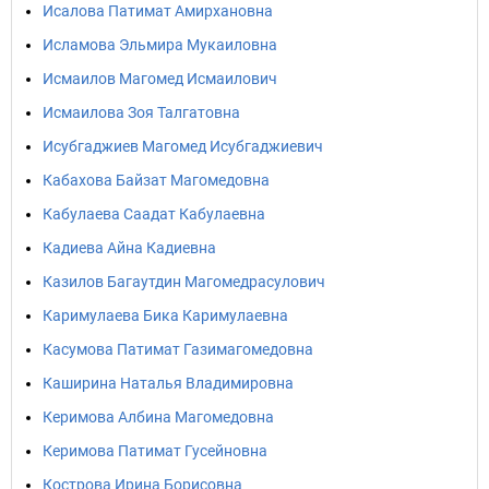
Исалова Патимат Амирхановна
Исламова Эльмира Мукаиловна
Исмаилов Магомед Исмаилович
Исмаилова Зоя Талгатовна
Исубгаджиев Магомед Исубгаджиевич
Кабахова Байзат Магомедовна
Кабулаева Саадат Кабулаевна
Кадиева Айна Кадиевна
Казилов Багаутдин Магомедрасулович
Каримулаева Бика Каримулаевна
Касумова Патимат Газимагомедовна
Каширина Наталья Владимировна
Керимова Албина Магомедовна
Керимова Патимат Гусейновна
Кострова Ирина Борисовна