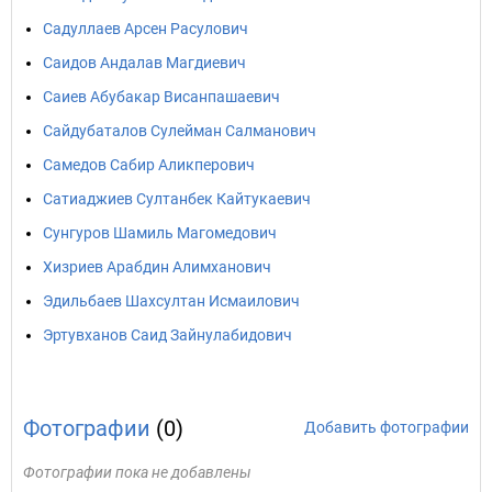
Садуллаев Арсен Расулович
Саидов Андалав Магдиевич
Саиев Абубакар Висанпашаевич
Сайдубаталов Сулейман Салманович
Самедов Сабир Аликперович
Сатиаджиев Султанбек Кайтукаевич
Сунгуров Шамиль Магомедович
Хизриев Арабдин Алимханович
Эдильбаев Шахсултан Исмаилович
Эртувханов Саид Зайнулабидович
Фотографии
(0)
Добавить фотографии
Фотографии пока не добавлены