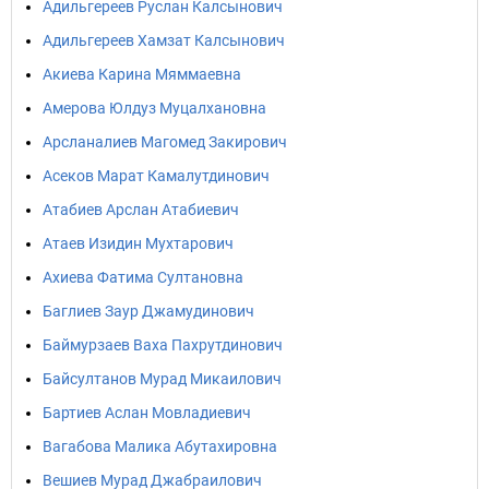
Адильгереев Руслан Калсынович
Адильгереев Хамзат Калсынович
Акиева Карина Мяммаевна
Амерова Юлдуз Муцалхановна
Арсланалиев Магомед Закирович
Асеков Марат Камалутдинович
Атабиев Арслан Атабиевич
Атаев Изидин Мухтарович
Ахиева Фатима Султановна
Баглиев Заур Джамудинович
Баймурзаев Ваха Пахрутдинович
Байсултанов Мурад Микаилович
Бартиев Аслан Мовладиевич
Вагабова Малика Абутахировна
Вешиев Мурад Джабраилович