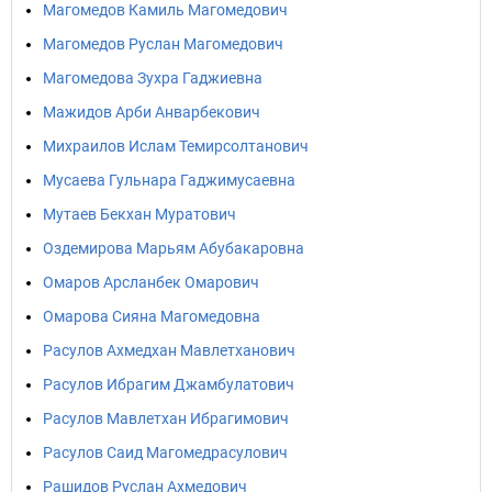
Магомедов Камиль Магомедович
Магомедов Руслан Магомедович
Магомедова Зухра Гаджиевна
Мажидов Арби Анварбекович
Михраилов Ислам Темирсолтанович
Мусаева Гульнара Гаджимусаевна
Мутаев Бекхан Муратович
Оздемирова Марьям Абубакаровна
Омаров Арсланбек Омарович
Омарова Сияна Магомедовна
Расулов Ахмедхан Мавлетханович
Расулов Ибрагим Джамбулатович
Расулов Мавлетхан Ибрагимович
Расулов Саид Магомедрасулович
Рашидов Руслан Ахмедович