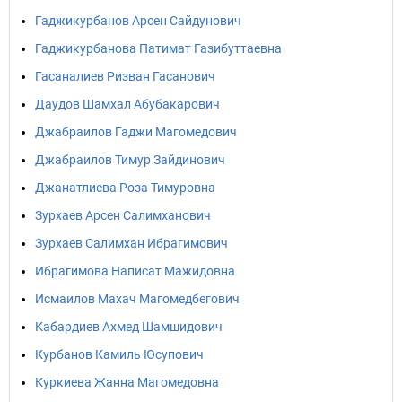
Гаджикурбанов Арсен Сайдунович
Гаджикурбанова Патимат Газибуттаевна
Гасаналиев Ризван Гасанович
Даудов Шамхал Абубакарович
Джабраилов Гаджи Магомедович
Джабраилов Тимур Зайдинович
Джанатлиева Роза Тимуровна
Зурхаев Арсен Салимханович
Зурхаев Салимхан Ибрагимович
Ибрагимова Написат Мажидовна
Исмаилов Махач Магомедбегович
Кабардиев Ахмед Шамшидович
Курбанов Камиль Юсупович
Куркиева Жанна Магомедовна