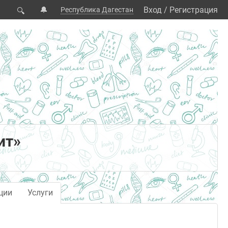
🔔
Вход
/
Регистрация
Республика Дагестан
🔍
ит»
ции
Услуги