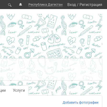
🔔
Вход
/
Регистрация
Республика Дагестан
🔍
ции
Услуги
Добавить фотографии