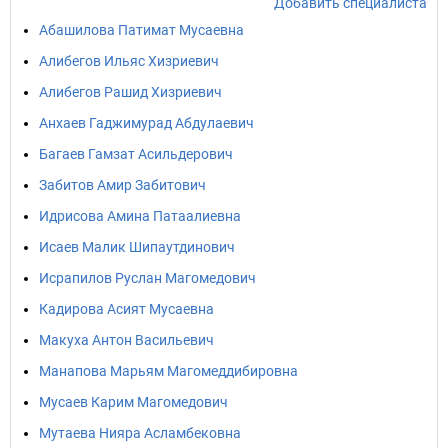
Добавить специалиста
Абашилова Патимат Мусаевна
Алибегов Ильяс Хизриевич
Алибегов Рашид Хизриевич
Анхаев Гаджимурад Абдулаевич
Багаев Гамзат Асильдерович
Забитов Амир Забитович
Идрисова Амина Патаалиевна
Исаев Малик Шипаутдинович
Исрапилов Руслан Магомедович
Кадирова Асият Мусаевна
Макуха Антон Васильевич
Манапова Марьям Магомеддибировна
Мусаев Карим Магомедович
Мутаева Нияра Асламбековна