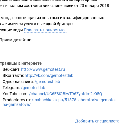
т в полном соответствии с лицензией от 23 января 2018
команда, состоящая из опытных и квалифицированных
акже имеется услуга выездной бригады.
дующие виды
Показать полностью…
Прием детей
: нет
траницы в интернете
Веб-сайт
:
http://www.gemotest.ru
ВКонтакте
:
http://vk.com/gemotestlab
Одноклассники
:
/gemotest.lab
Telegram
:
/gemotestlab
YouTube.com
:
/channel/UC6F8iQBlwT96ZyaKIm2e05Q
Prodoctorov.ru
:
/mahachkala/lpu/51878-laboratoriya-gemotest-
na-gamzatova/
Добавить специалиста