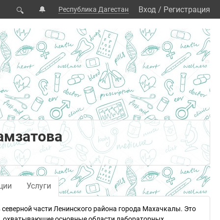
🔔
Вход
/
Регистрация
Республика Дагестан
🔍
Гамзатова
ции
Услуги
в северной части Ленинского района города Махачкалы. Это
ги, охватывающие основные области лабораторных