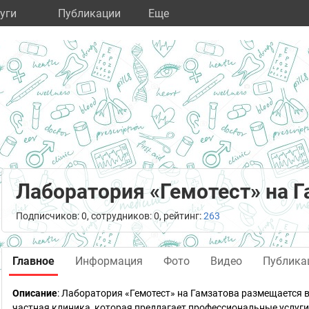
уги
Публикации
Eще
Лаборатория «Гемотест» на 
Подписчиков: 0, сотрудников: 0, рейтинг:
263
Главное
Информация
Фото
Видео
Публика
Описание
: Лаборатория «Гемотест» на Гамзатова размещается 
частная клиника, которая предлагает профессиональные услу