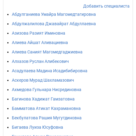
Добавить специалиста
Абдулганиева Умайра Магомедтагировна
Абдулжалилова Джавайрат Абдуллаевна
Азизова Разият Иминовна
Алиева Айшат Аливациевна
Алиева Саният Магомедгаджиевна
Алхазов Руслан Алибекович
Асадулаева Мадина Исадибибировна
Аскеров Мурад Шахламазович
Ахмедова Гульнара Нисрединовна
Багинова Хадижат Гамзатовна
Бамматова Атикат Кахрамановна
Бекбулатова Рашия Мугутдиновна
Бигаева Луиза Юсуфовна