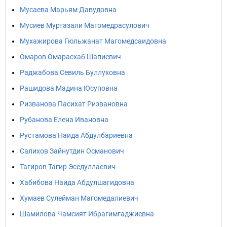
Мусаева Марьям Давудовна
Мусиев Муртазали Магомедрасулович
Мухажирова Гюльжанат Магомедсаидовна
Омаров Омарасхаб Шапиевич
Раджабова Севиль Буллуховна
Рашидова Мадина Юсуповна
Ризванова Пасихат Ризвановна
Рубанова Елена Ивановна
Рустамова Наида Абдулбариевна
Салихов Зайнутдин Османович
Тагиров Тагир Эседуллаевич
Хабибова Наида Абдулшагидовна
Хумаев Сулейман Магомедалиевич
Шамилова Чамсият Ибрагимгаджиевна