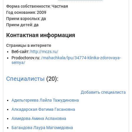
Форма собственности
: Частная
Год основания
:
2009
Прием взрослых
: да
Прием детей
: да
Контактная информация
Страницы в интернете
Веб-сайт
:
http://mczs.ru/
Prodoctorov.ru
:
/mahachkala/lpu/34774-klinika-zdorovaya-
semya/
Специалисты
(20):
Добавить специалиста
Адильгереева Лайла Тажудиновна
Алкадарская Фатима Гасановна
Ахмедова Амина Аслановна
Багандова Лаура Магомедовна