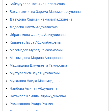
Байсугурова Татьяна Васильевна
Бахулгаджиева Зарема Магомедрасуловна
Давудова Хаджай Рамазангаджиевна
Дадаева Папум Абдуллаевна
Ибрагимова Фарида Аликулиевна
Кадиева Лаура Абдулабековна
Магомедов Мурад Рамазанович
Магомедова Марина Анваровна
Меджидова Джульетта Тажировна
Муртузалиев Заур Нурулаевич
Мусалова Наида Магомедовна
Наибова Аминат Абдулаевна
Патахова Камила Сиражудиновна
Рамазанова Раида Рахметовна