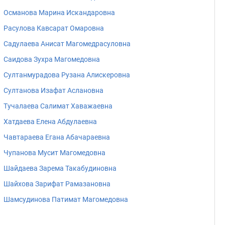
Османова Марина Искандаровна
Расулова Кавсарат Омаровна
Садулаева Анисат Магомедрасуловна
Саидова Зухра Магомедовна
Султанмурадова Рузана Алискеровна
Султанова Изафат Аслановна
Тучалаева Салимат Хаважаевна
Хатдаева Елена Абдулаевна
Чавтараева Егана Абачараевна
Чупанова Мусит Магомедовна
Шайдаева Зарема Такабудиновна
Шайхова Зарифат Рамазановна
Шамсудинова Патимат Магомедовна