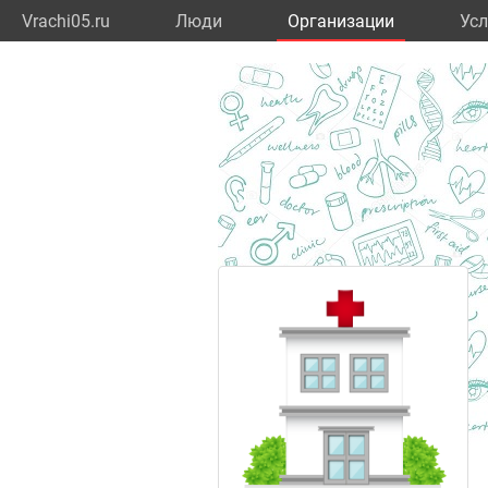
Vrachi05.ru
Люди
Организации
Усл