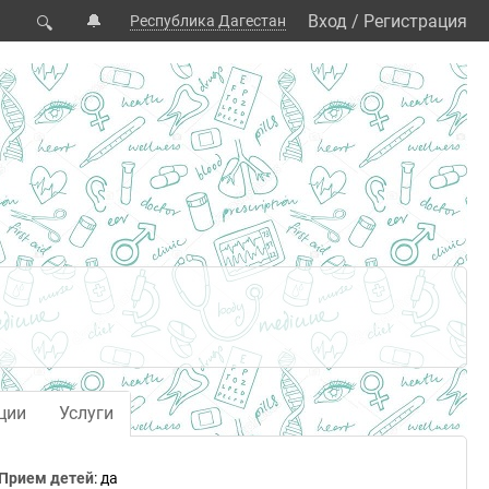
🔔
Вход
/
Регистрация
Республика Дагестан
🔍
ции
Услуги
Прием детей
: да