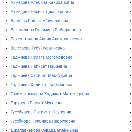
Ахмедова Альбина Каирхановна
Ахмедова Насият Джафаровна
Баачева Раисат Абдуллаевна
Багомедова Гульмина Рабадановна
Бексолтанова Алина Алимпашаевна
Велегаева Тубу Нуралиевна
Гаджиева Гюлага Магомедовна
Гаджиева Написат Набиевна
Гаджиева Сакинат Максудовна
Гаджиева Хадижат Таймазовна
Газимагомедова Хадижат Магомедовна
Гарунова Равзат Мусаевна
Гусейнаева Патимат Юсуповна
Гусейнова Гюльнара Наврузовна
Джалавханова Севда Вагиф-кызы