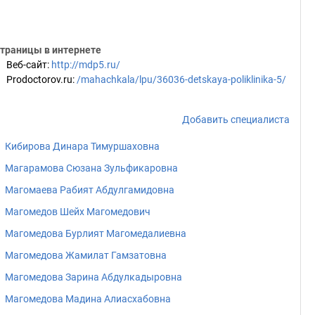
траницы в интернете
Веб-сайт
:
http://mdp5.ru/
Prodoctorov.ru
:
/mahachkala/lpu/36036-detskaya-poliklinika-5/
Добавить специалиста
Кибирова Динара Тимуршаховна
Магарамова Сюзана Зульфикаровна
Магомаева Рабият Абдулгамидовна
Магомедов Шейх Магомедович
Магомедова Бурлият Магомедалиевна
Магомедова Жамилат Гамзатовна
Магомедова Зарина Абдулкадыровна
Магомедова Мадина Алиасхабовна