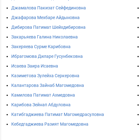
Джамалова Пакизат Сейфединовна
Джафарова Мехбаре Айдыновна
Дибирова Патимат Шейхдибировна
Закарьяева Галина Николаевна
Закеряева Сурме Карибовна
Ибрагомова Диларе Гусунбековна
Исаева Заира Исаевна
Казиметова Зулейха Серкеровна
Калантарова Зайнаб Магомедовна
Камилова Патимат Ахмедовна
Карибова Зейнап Абдуловна
Катибгаджиева Патимат Магомедрасуловна
Кебедгаджиева Разият Магомедовна