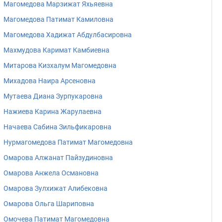
Магомедова Марзижат Яхьяевна
Магомедова Патимат Камиловна
Магомедова Хадижат Абдулбасировна
Махмудова Каримат Камбиевна
Митарова Кизхалум Магомедовна
Михадова Наира Арсеновна
Мутаева Диана Зурпукаровна
Нажиева Карина Жарулаевна
Начаева Сабина Зильфикаровна
Нурмагомедова Патимат Магомедовна
Омарова Алжанат Пайзудиновна
Омарова Анжела Османовна
Омарова Зулхижат Алибековна
Омарова Ольга Шариповна
Омочева Патимат Магомедовна