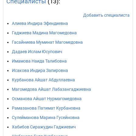
Специалисты
(13):
Добавить специалиста
Алиева Индира Эфендиевна
Гаджиева Мадина Магомедовна
Гасайниева Муминат Магомедовна
Дадаев Ислам Юсупович
Имамова Наида Талибовна
Исакова Индира Запировна
Курбанова Айшат Абдуллаевна
Магомедова Айшат Лабазангаджиевна
Османова Айшат Нурмагомедовна
Рамазанова Патимат Курбановна
Сулейманова Марина Гусейновна
Хабибов Сиражудин Гаджиевич