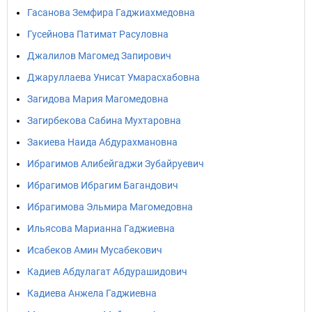
Гасанова Земфира Гаджиахмедовна
Гусейнова Патимат Расуловна
Джалилов Магомед Запирович
Джаруллаева Унисат Умарасхабовна
Загидова Мария Магомедовна
Загирбекова Сабина Мухтаровна
Закиева Наида Абдурахмановна
Ибрагимов Алибейгаджи Зубайруевич
Ибрагимов Ибрагим Багандович
Ибрагимова Эльмира Магомедовна
Ильясова Марианна Гаджиевна
Исабеков Амин Мусабекович
Кадиев Абдулагат Абдурашидович
Кадиева Анжела Гаджиевна