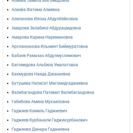
Алиева Тамила Магомедовна
Алиева Фатима Алиевна
Алиханова Илона Абдулбейковна
Амарова Зазабике Абдурашидовна
Амарова Карина Наримановна
Арсланханова Ильмият Биймуратовна
Бабаев Рамазан Абдулмуслимович
Багомедова Альбина Умалатовна
Бахмудова Наида Джанаевна
Бутушева Написат Магомедгаджиевна
Валибагандова Патимат Валибагандовна
Габибова Амина Мукаиловна
Гаджиев Камиль Гаджиевич
Гаджиев Курбанали Гаджикурбанович
Гаджиева Динара Гаджиевна