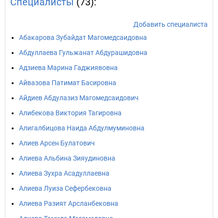
Специалисты
(73):
Добавить специалиста
Абакарова Зубайдат Магомедсаидовна
Абдуллаева Гульжанат Абдурашидовна
Адзиева Марина Гаджиявовна
Айвазова Патимат Басировна
Айдиев Абдулазиз Магомедсаидович
Алибекова Виктория Тагировна
Алигалбицова Наида Абдулмуминовна
Алиев Арсен Булатович
Алиева Альбина Зияудиновна
Алиева Зухра Асадуллаевна
Алиева Луиза Сефербековна
Алиева Разият Арсланбековна