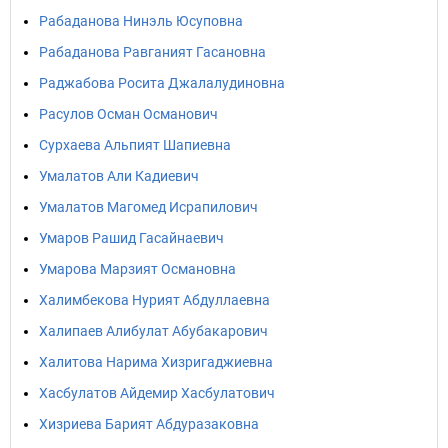
Рабаданова Нинэль Юсуповна
Рабаданова Равганият Гасановна
Раджабова Росита Джалалудиновна
Расулов Осман Османович
Сурхаева Альпият Шапиевна
Умалатов Али Кадиевич
Умалатов Магомед Исрапилович
Умаров Рашид Гасайнаевич
Умарова Марзият Османовна
Халимбекова Нурият Абдуллаевна
Халипаев Алибулат Абубакарович
Халитова Нарима Хизригаджиевна
Хасбулатов Айдемир Хасбулатович
Хизриева Барият Абдуразаковна