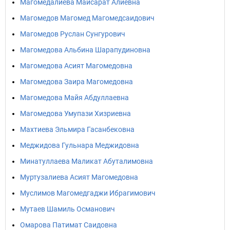
Магомедалиева Майсарат Алиевна
Магомедов Магомед Магомедсаидович
Магомедов Руслан Сунгурович
Магомедова Альбина Шарапудиновна
Магомедова Асият Магомедовна
Магомедова Заира Магомедовна
Магомедова Майя Абдуллаевна
Магомедова Умупази Хизриевна
Махтиева Эльмира Гасанбековна
Меджидова Гульнара Меджидовна
Минатуллаева Маликат Абуталимовна
Муртузалиева Асият Магомедовна
Муслимов Магомедгаджи Ибрагимович
Мутаев Шамиль Османович
Омарова Патимат Саидовна