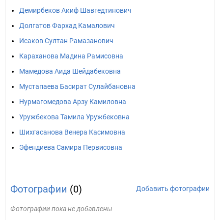
Демирбеков Акиф Шавгедтинович
Долгатов Фархад Камалович
Исаков Султан Рамазанович
Караханова Мадина Рамисовна
Мамедова Аида Шейдабековна
Мустапаева Басират Сулайбановна
Нурмагомедова Арзу Камиловна
Уружбекова Тамила Уружбековна
Шихгасанова Венера Касимовна
Эфендиева Самира Первисовна
Фотографии
(0)
Добавить фотографии
Фотографии пока не добавлены