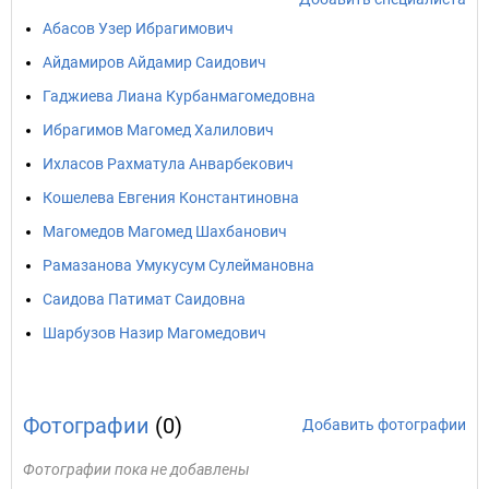
Абасов Узер Ибрагимович
Айдамиров Айдамир Саидович
Гаджиева Лиана Курбанмагомедовна
Ибрагимов Магомед Халилович
Ихласов Рахматула Анварбекович
Кошелева Евгения Константиновна
Магомедов Магомед Шахбанович
Рамазанова Умукусум Сулеймановна
Саидова Патимат Саидовна
Шарбузов Назир Магомедович
Фотографии
(0)
Добавить фотографии
Фотографии пока не добавлены