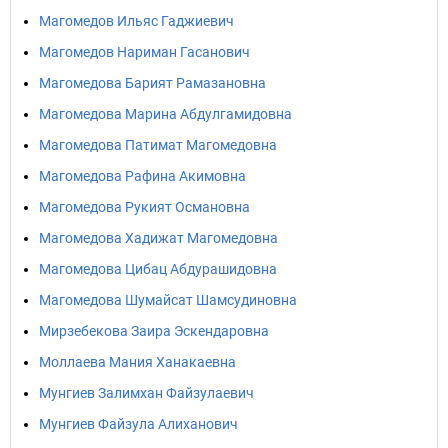
Магомедов Ильяс Гаджиевич
Магомедов Нариман Гасанович
Магомедова Барият Рамазановна
Магомедова Марина Абдулгамидовна
Магомедова Патимат Магомедовна
Магомедова Рафина Акимовна
Магомедова Рукият Османовна
Магомедова Хадижат Магомедовна
Магомедова Цибац Абдурашидовна
Магомедова Шумайсат Шамсудиновна
Мирзебекова Заира Эскендаровна
Моллаева Мания Ханакаевна
Мунгиев Залимхан Файзулаевич
Мунгиев Файзула Алиханович