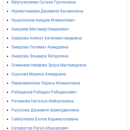
Муртузалиева Сусана Гургеновна
Нурмагомаева Джамиля Хасаиновна
Нуцалханов Амадзи Исмаилович
Омариев Магомед Омариевич
Омарова Алипат Хапизмагомедовна
Омарова Патимат Ахмедовна
Омарова Эльмира Яхпаровна
Османмагомедова Зухра Магомедовна
Оцокова Марина Ахмедовна
Пирисмаилова Лариса Исмаиловна
Рабаданов Рабадан Рабаданович
Рагимова Наталья Фейзулаевна
Расулова Джамиля Шамсудиновна
Сайпулаева Бэлла Каримуллаевна
Салаватов Расул Абакарович