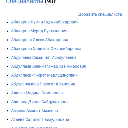
Специалисты
(98):
Добавить специалиста
Абакаров Луман Гаджиабакарович
Абакаров Мурад Лукманович
Абакарова Олеся Абакаровна
Абакарова Хадижат Омардибировна
Абдулаева Саманият Асадулаевна
Абдуллаев Велимагомед Казимханович
Абдуллаев Фикрет Мавлудинолвич
Абдусаламова Пасигат Юсуповна
Алиева Мадина Османовна
Алилова Диана Сайдулаховна
Амаева Аминат Амаевна
Атаева Салигат Пайзудиновна