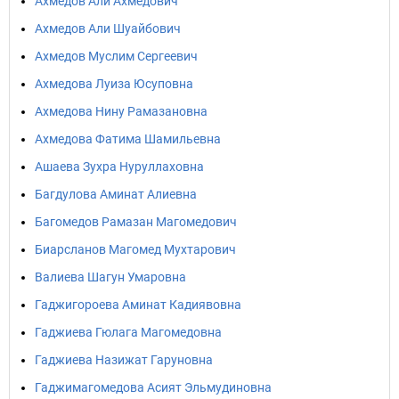
Ахмедов Али Ахмедович
Ахмедов Али Шуайбович
Ахмедов Муслим Сергеевич
Ахмедова Луиза Юсуповна
Ахмедова Нину Рамазановна
Ахмедова Фатима Шамильевна
Ашаева Зухра Нуруллаховна
Багдулова Аминат Алиевна
Багомедов Рамазан Магомедович
Биарсланов Магомед Мухтарович
Валиева Шагун Умаровна
Гаджигороева Аминат Кадиявовна
Гаджиева Гюлага Магомедовна
Гаджиева Назижат Гаруновна
Гаджимагомедова Асият Эльмудиновна