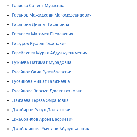
Газиева Саният Мусаевна
Гасанов Мажидкади Магомедсаидович
Гасанова Диянат Гасановна
Гасасаев Магомед Гасасаевич
Гафуров Руслан Гасанович
Герейакаев Мурад Абдулмуслимович
Гужиева Патимат Мурадовна
Гусейнов Саид Гусенбалаевич
Гусейнова Айшат Гаджиевна
Гусейнова Зарема Джаватхановна
Дажаева Тереза Эмрановна
Джабиров Расул Далгатович
Джабраилов Арсен Басриевич
Джабраилова Умугани Абусупьяновна