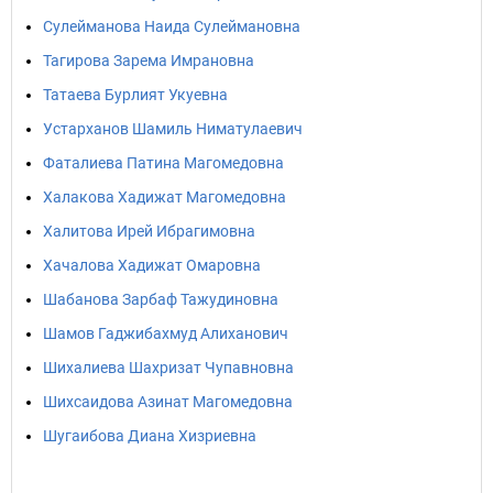
Сулейманова Наида Сулеймановна
Тагирова Зарема Имрановна
Татаева Бурлият Укуевна
Устарханов Шамиль Ниматулаевич
Фаталиева Патина Магомедовна
Халакова Хадижат Магомедовна
Халитова Ирей Ибрагимовна
Хачалова Хадижат Омаровна
Шабанова Зарбаф Тажудиновна
Шамов Гаджибахмуд Алиханович
Шихалиева Шахризат Чупавновна
Шихсаидова Азинат Магомедовна
Шугаибова Диана Хизриевна