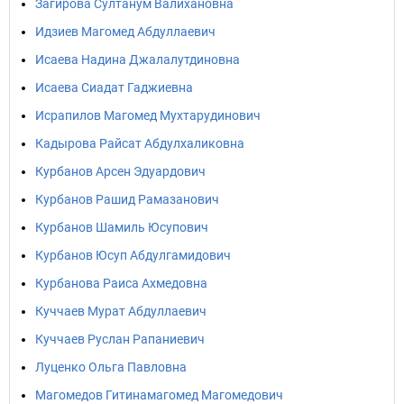
Загирова Султанум Валихановна
Идзиев Магомед Абдуллаевич
Исаева Надина Джалалутдиновна
Исаева Сиадат Гаджиевна
Исрапилов Магомед Мухтарудинович
Кадырова Райсат Абдулхаликовна
Курбанов Арсен Эдуардович
Курбанов Рашид Рамазанович
Курбанов Шамиль Юсупович
Курбанов Юсуп Абдулгамидович
Курбанова Раиса Ахмедовна
Куччаев Мурат Абдуллаевич
Куччаев Руслан Рапаниевич
Луценко Ольга Павловна
Магомедов Гитинамагомед Магомедович